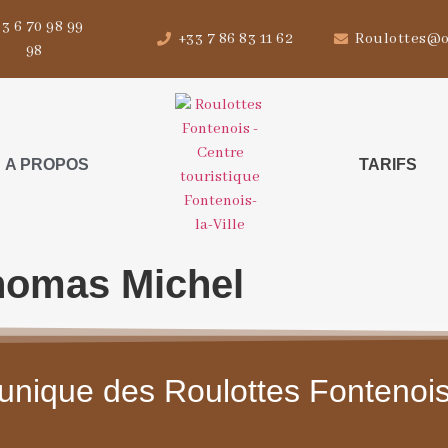
3 6 70 98 99
+33 7 86 83 11 62
Roulottes@o
98
A PROPOS
TARIFS
homas Michel
e unique des Roulottes Fontenoi